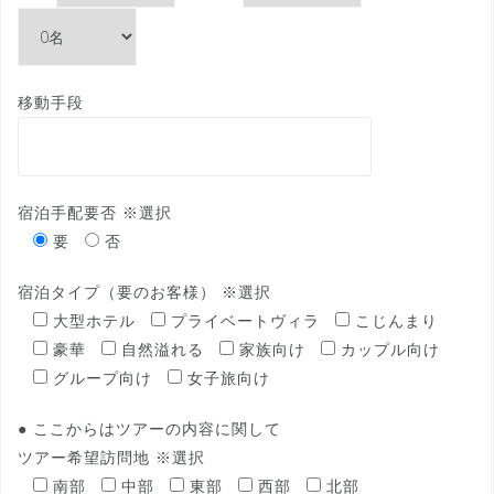
移動手段
宿泊手配要否 ※選択
要
否
宿泊タイプ（要のお客様） ※選択
大型ホテル
プライベートヴィラ
こじんまり
豪華
自然溢れる
家族向け
カップル向け
グループ向け
女子旅向け
● ここからはツアーの内容に関して
ツアー希望訪問地 ※選択
南部
中部
東部
西部
北部