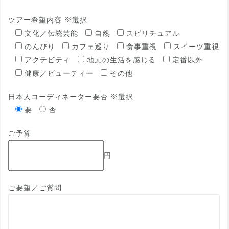
ツアー希望内容 ※選択
文化／伝統芸能
自然
スピリチュアル
のんびり
カフェ巡り
食事重視
スイーツ重視
アクテビティ
地元の生活を感じる
定番以外
健康／ビューティー
その他
日本人コーディネーター要否 ※選択
要
否
ご予算
円
ご要望／ご質問