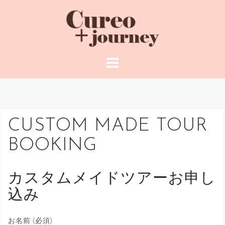
コ
ン
テ
ン
ツ
へ
ス
キ
ッ
CUSTOM MADE TOUR
プ
BOOKING
カスタムメイドツアーお申し
込み
お名前 (必須)